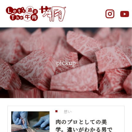
pickup
想い
肉のプロとしての美
学。違いがわかる男で