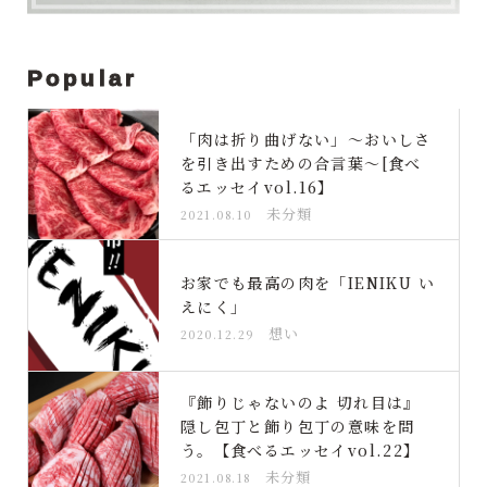
Popular
「肉は折り曲げない」〜おいしさ
を引き出すための合言葉〜[食べ
るエッセイvol.16】
未分類
2021.08.10
お家でも最高の肉を「IENIKU い
えにく」
想い
2020.12.29
『飾りじゃないのよ 切れ目は』
隠し包丁と飾り包丁の意味を問
う。【食べるエッセイvol.22】
未分類
2021.08.18