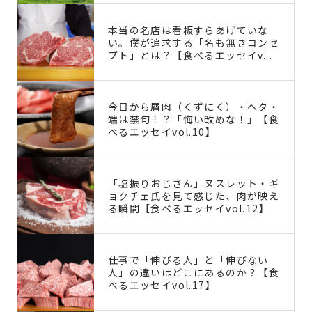
本当の名店は看板すらあげていな
い。僕が追求する「名も無きコンセ
プト」とは？【食べるエッセイv...
今日から屑肉（くずにく）・ヘタ・
端は禁句！？「悔い改めな！」【食
べるエッセイvol.10】
「塩振りおじさん」ヌスレット・ギ
ョクチェ氏を見て感じた、肉が映え
る瞬間【食べるエッセイvol.12】
仕事で「伸びる人」と「伸びない
人」の違いはどこにあるのか？【食
べるエッセイvol.17】